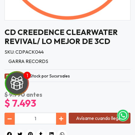
CD CREEDENCE CLEARWATER
REVIVAL/ LO MEJOR DE 3CD
SKU: CDPACK044
GARRA RECORDS
Stock por Sucursales
Sin Stock
UEGA
Y
$ 9.990
antes
$ 7.493
NA!
tu correo
Avísame cuando llegue
icipa.
usivo
as web