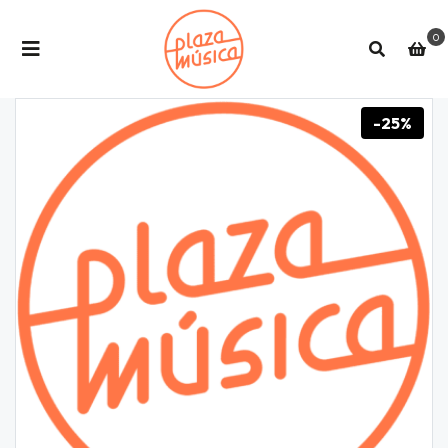
0
-25%