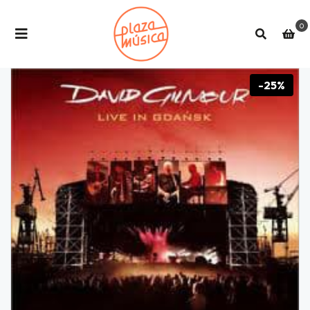
0
-25%