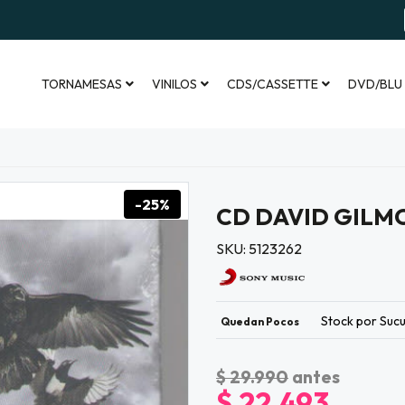
TORNAMESAS
VINILOS
CDS/CASSETTE
DVD/BLU
-25%
CD DAVID GILMO
SKU: 5123262
Stock por Sucu
Quedan Pocos
$ 29.990
antes
$ 22.493