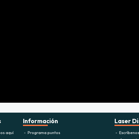
s
Información
Laser Di
os aquí
Programa puntos
Escríbeno