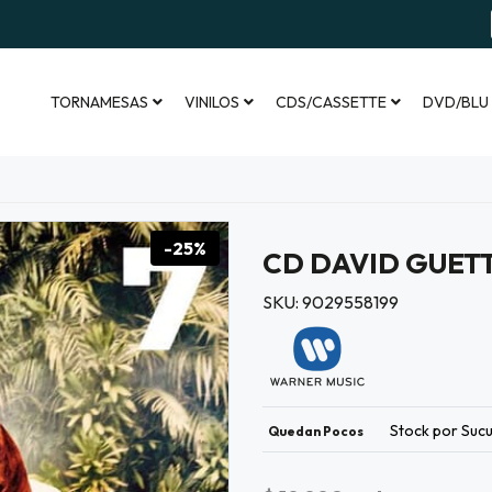
TORNAMESAS
VINILOS
CDS/CASSETTE
DVD/BLU
-25%
CD DAVID GUETT
SKU: 9029558199
Stock por Sucu
Quedan Pocos