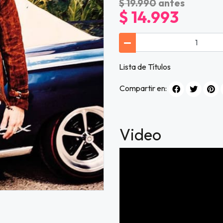
$ 19.990
antes
$ 14.993
Lista de Títulos
Compartir en:
Video