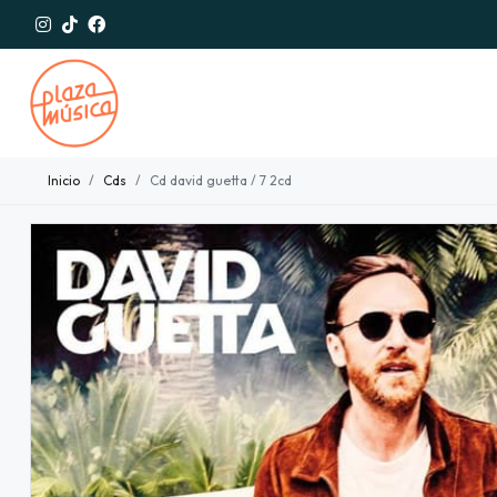
Inicio
Cds
Cd david guetta / 7 2cd