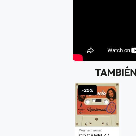
TAMBIÉN
-25%
Warner music
CD CAMELA/