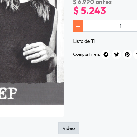
$ 6.990
antes
$ 5.243
Lista de Tí
Compartir en:
Video