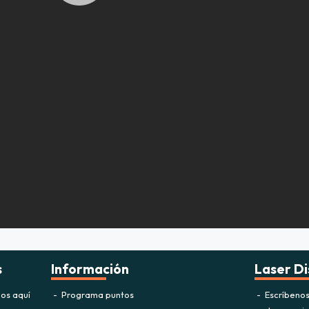
s
Información
Laser Di
os aquí
Programa puntos
Escríbeno