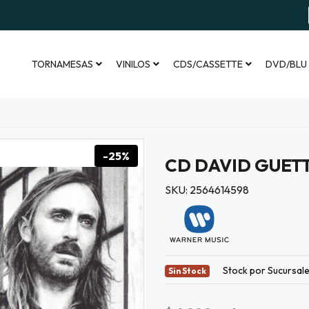
TORNAMESAS
VINILOS
CDS/CASSETTE
DVD/BLU
-25%
CD DAVID GUETT
SKU: 2564614598
Stock por Sucursal
Sin Stock