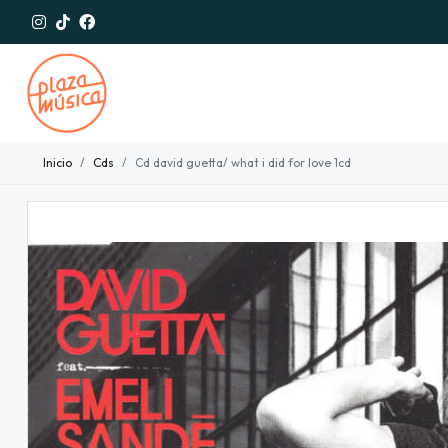
Inicio
Cds
Cd david guetta/ what i did for love 1cd