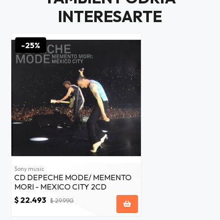
$20.000
INTERESARTE
JUGAR
-25%
fined
Sony music
CD DEPECHE MODE/ MEMENTO
MORI - MEXICO CITY 2CD
$ 22.493
$ 29.990