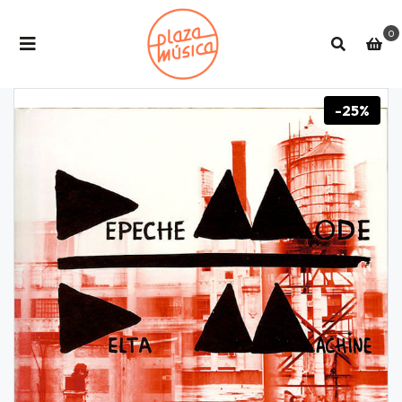
0
-25%