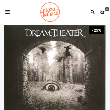
0
-25%