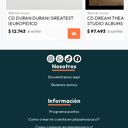
Warner music
Warner music
CD DURAN DURAN/ GREATEST
CD DREAM THEATE
(EUROPE)1CD
STUDIO ALBUMS 19
$ 12.743
$ 97.493
$ 16.990
$ 129.990
Nosotros
Encuéntranos aquí
Quienes somos
Información
Programa puntos
Como crear mi cuenta en plazamusica.cl?
Como comprar en plazamusica.cl