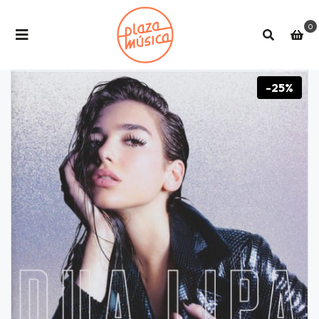
0
-25%