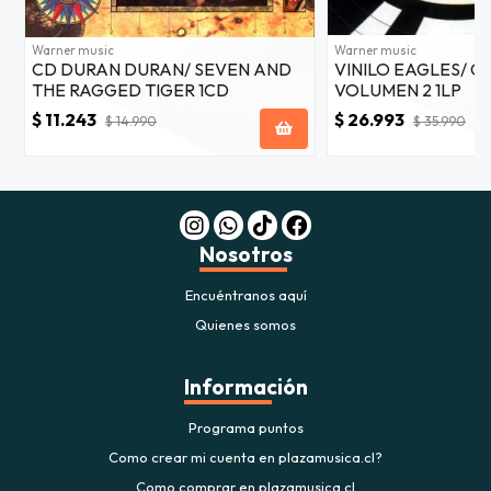
Warner music
Warner music
CD DURAN DURAN/ SEVEN AND
VINILO EAGLES/ G
THE RAGGED TIGER 1CD
VOLUMEN 2 1LP
$ 11.243
$ 26.993
$ 14.990
$ 35.990
Nosotros
Encuéntranos aquí
Quienes somos
Información
Programa puntos
Como crear mi cuenta en plazamusica.cl?
Como comprar en plazamusica.cl