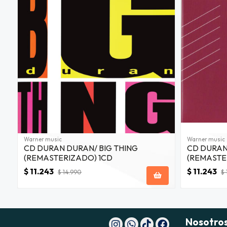
Warner music
Warner music
CD DURAN DURAN/ BIG THING
CD DURAN
(REMASTERIZADO) 1CD
(REMASTE
$ 11.243
$ 11.243
$ 14.990
$ 
Nosotro