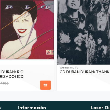
Warner music
 DURAN/ RIO
CD DURAN DURAN/ THANK
RIZADO) 1CD
14.990
s
Información
Laser Di