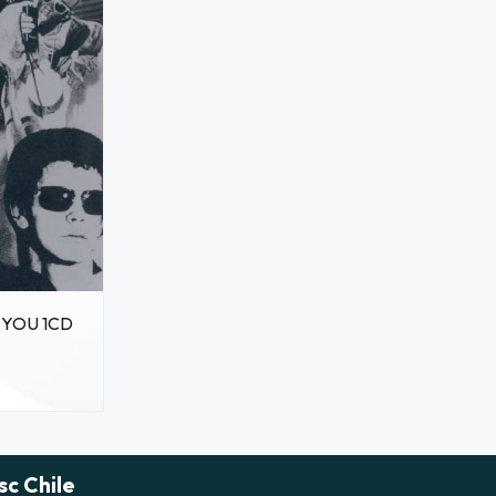
 YOU 1CD
sc Chile