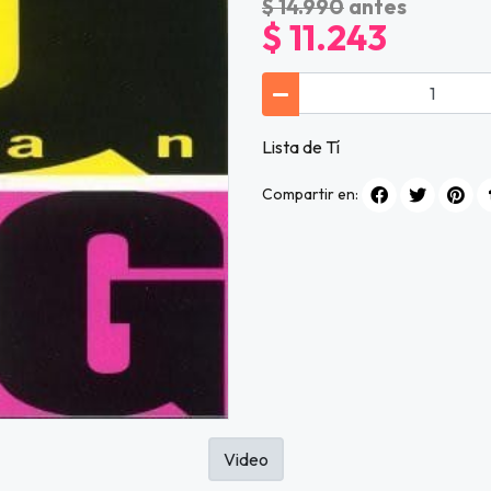
$ 14.990
antes
$ 11.243
Lista de Tí
Compartir en:
Video