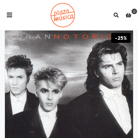
0
-25%