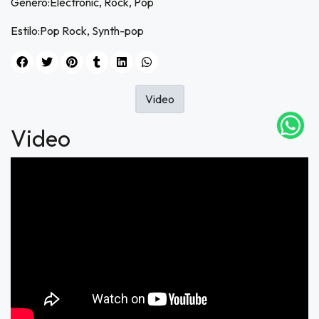
Género:Electronic, Rock, Pop
Estilo:Pop Rock, Synth-pop
UEGA
Y
NA!
Video
tu correo
Video
icipa.
usivo
as web
$20.000
JUGAR
fined