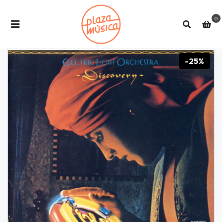
0
-25%