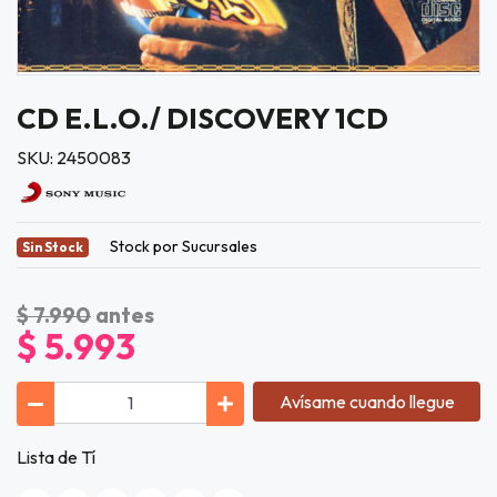
CD E.L.O./ DISCOVERY 1CD
SKU: 2450083
Stock por Sucursales
Sin Stock
$ 7.990
antes
$ 5.993
Avísame cuando llegue
Lista de Tí