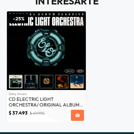
INTERESARTE
JUGAR
-25%
fined
Sony music
CD ELECTRIC LIGHT
ORCHESTRA/ ORIGINAL ALBUM
CLASSIC 5CD
$ 37.493
$ 49.990