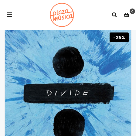
0
-25%