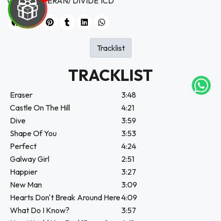
CD ED SHEERAN/ DIVIDE 1CD
UEGA
Y
Tracklist
NA!
TRACKLIST
tu correo
Eraser
3:48
icipa.
usivo
Castle On The Hill
4:21
as web
Dive
3:59
$20.000
Shape Of You
3:53
Perfect
4:24
JUGAR
Galway Girl
2:51
Happier
3:27
fined
New Man
3:09
Hearts Don't Break Around Here
4:09
What Do I Know?
3:57