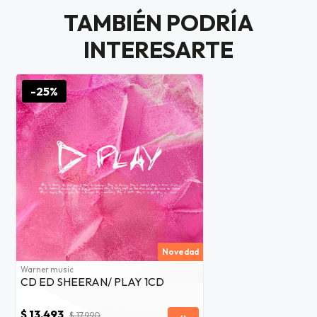
as web
TAMBIÉN PODRÍA
$20.000
INTERESARTE
JUGAR
fined
-25%
Novedad
Warner music
CD ED SHEERAN/ PLAY 1CD
$ 13.493
$ 17.990