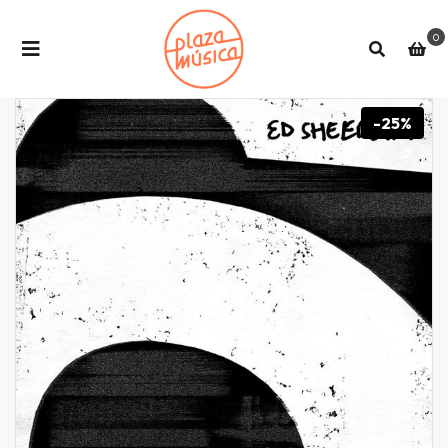
0
-25%