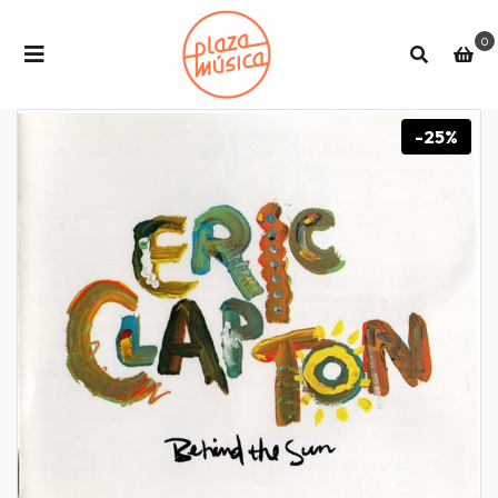
0
-25%