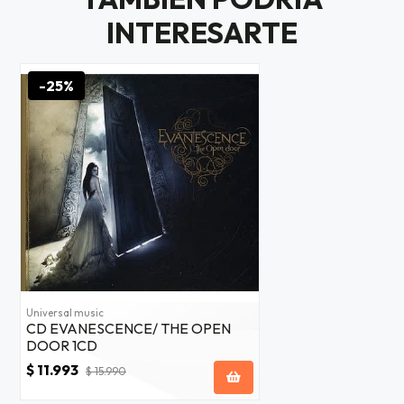
$20.000
INTERESARTE
JUGAR
-25%
fined
Universal music
CD EVANESCENCE/ THE OPEN
DOOR 1CD
$ 11.993
$ 15.990