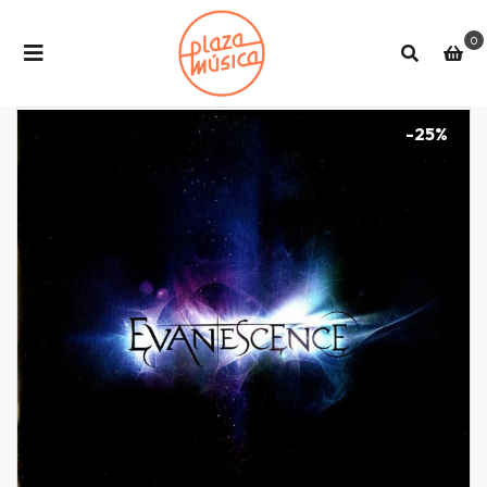
0
-25%