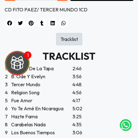
CD FITO PAEZ/ TERCER MUNDO 1CD
Tracklist
TRACKLIST
1
El Chico De La Tapa
2:46
2
B. Ode Y Evelyn
3:56
3
Tercer Mundo
4:48
UEGA
4
Religion Song
4:56
5
Fue Amor
4:17
Y
6
Yo Te Amé En Nicaragua
5:02
NA!
7
Hazte Fama
3:25
8
Carabelas Nada
4:35
tu correo
9
Los Buenos Tiempos
3:06
icipa.
usivo