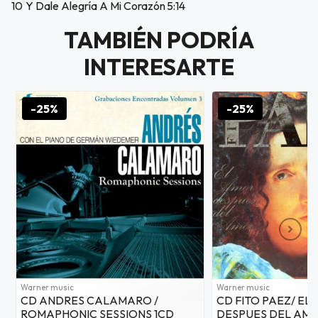
10
Y Dale Alegría A Mi Corazón
5:14
as web
$20.000
TAMBIÉN PODRÍA
INTERESARTE
JUGAR
fined
-25%
-25%
Warner music
Warner music
CD ANDRES CALAMARO /
CD FITO PAEZ/ EL
ROMAPHONIC SESSIONS 1CD
DESPUES DEL AMO