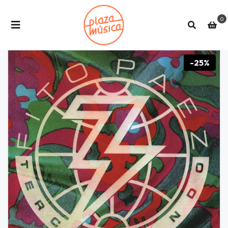
0
-25%