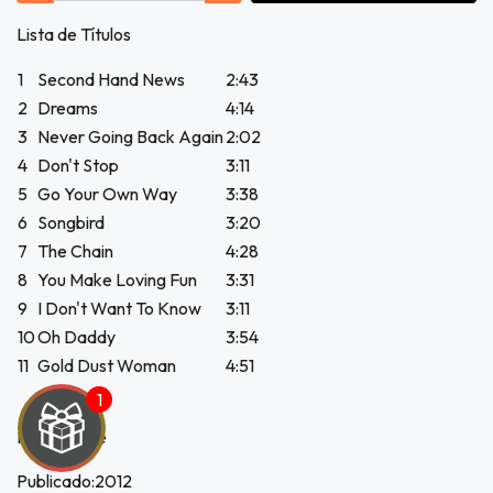
Lista de Títulos
1
Second Hand News
2:43
2
Dreams
4:14
3
Never Going Back Again
2:02
4
Don't Stop
3:11
5
Go Your Own Way
3:38
6
Songbird
3:20
7
The Chain
4:28
8
You Make Loving Fun
3:31
9
I Don't Want To Know
3:11
10
Oh Daddy
3:54
11
Gold Dust Woman
4:51
País:Europe
Publicado:2012