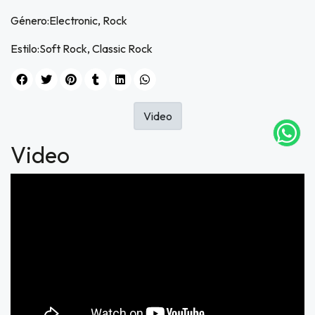
Género:Electronic, Rock
Estilo:Soft Rock, Classic Rock
UEGA
Y
NA!
Video
tu correo
Video
icipa.
usivo
as web
$20.000
JUGAR
fined