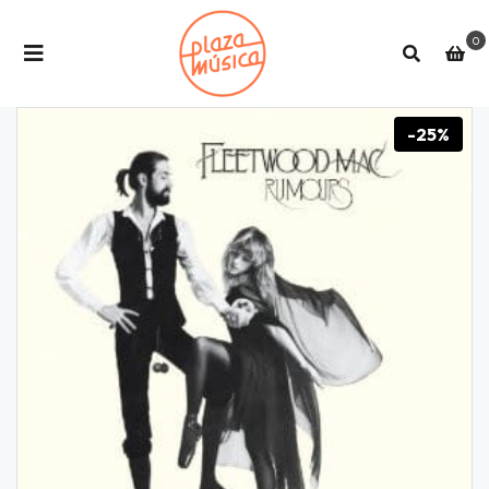
0
-25%