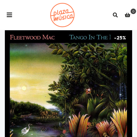
0
-25%