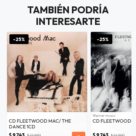
as web
TAMBIÉN PODRÍA
$20.000
INTERESARTE
JUGAR
fined
-25%
-25%
Warner music
CD FLEETWOOD MAC/ THE
CD FLEETWOOD MA
DANCE 1CD
$ 9.743
$ 9.743
$ 12.990
$ 12.990