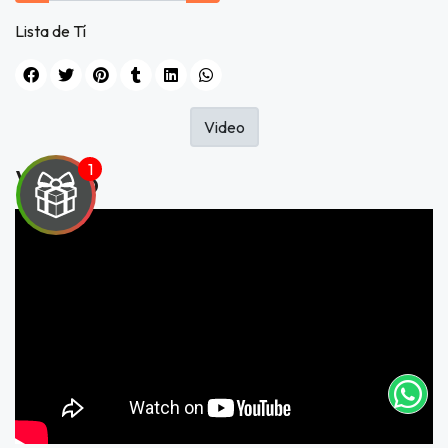
Lista de Tí
Video
Video
UEGA
Y
NA!
tu correo
icipa.
usivo