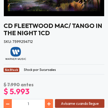
CD FLEETWOOD MAC/ TANGO IN
THE NIGHT 1CD
SKU: 7599254712
Stock por Sucursales
Sin Stock
$ 7.990
antes
$ 5.993
Avísame cuando llegue