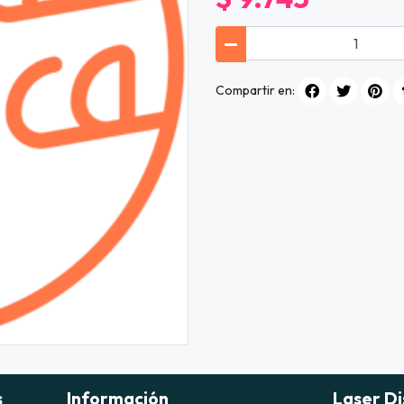
Compartir en:
s
Información
Laser Di