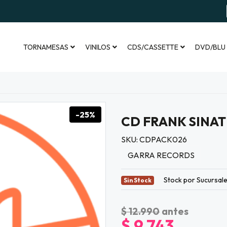
TORNAMESAS
VINILOS
CDS/CASSETTE
DVD/BLU
-25%
CD FRANK SINAT
SKU: CDPACK026
GARRA RECORDS
Stock por Sucursal
Sin Stock
$ 12.990
antes
$ 9.743