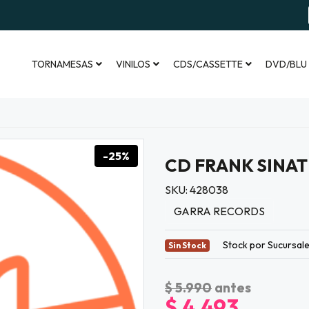
TORNAMESAS
VINILOS
CDS/CASSETTE
DVD/BLU
-25%
CD FRANK SINATR
SKU: 428038
GARRA RECORDS
Stock por Sucursal
Sin Stock
$ 5.990
antes
$ 4.493