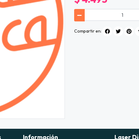
Compartir en:
s
Información
Laser Di