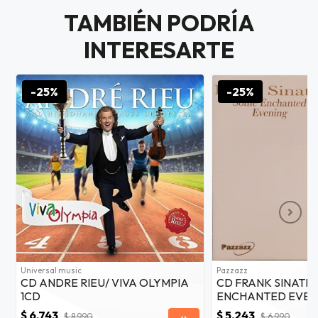
as web
TAMBIÉN PODRÍA
$20.000
INTERESARTE
JUGAR
fined
-25%
-25%
Universal music
Pazzazz
CD ANDRE RIEU/ VIVA OLYMPIA
CD FRANK SINATR
1CD
ENCHANTED EVEN
$ 6.743
$ 5.243
$ 8.990
$ 6.990