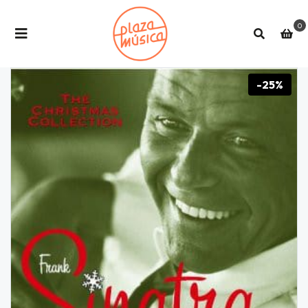
0
-25%