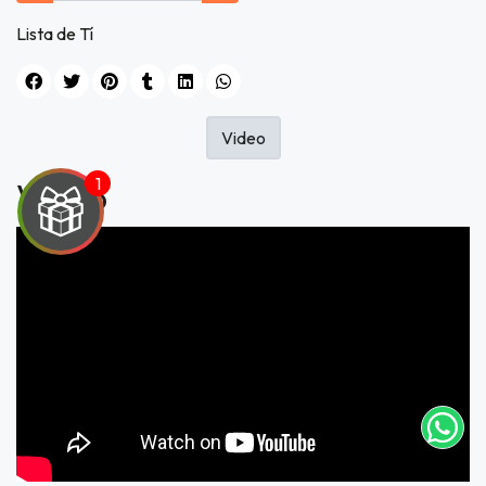
Lista de Tí
Video
Video
UEGA
Y
NA!
tu correo
icipa.
usivo