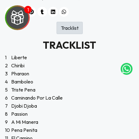
Tracklist
UEGA
TRACKLIST
Y
NA!
1
Liberte
2
Chiribi
tu correo
3
Pharaon
icipa.
4
Bamboleo
usivo
as web
5
Triste Pena
$20.000
6
Caminando Por La Calle
7
Djobi Djoba
JUGAR
8
Passion
9
A Mi Manera
fined
10
Pena Penita
11
El Camino