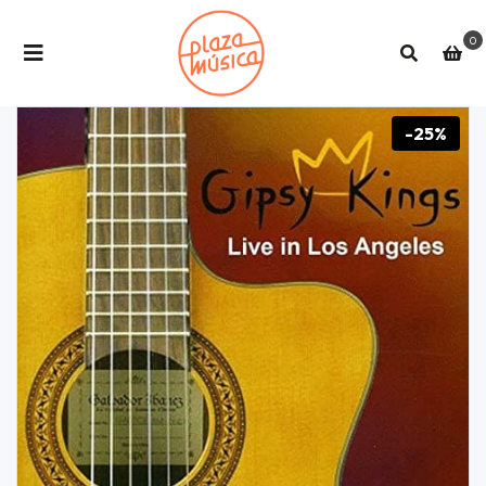
0
-25%