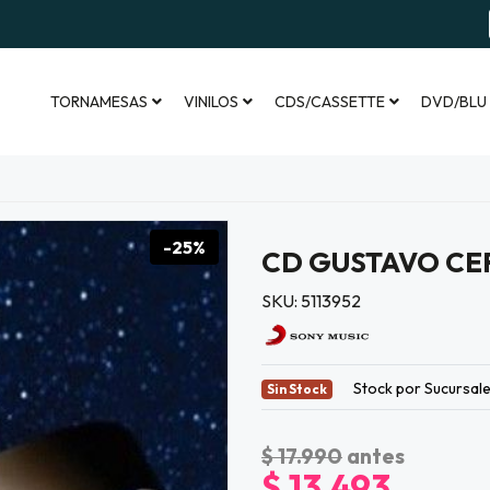
TORNAMESAS
VINILOS
CDS/CASSETTE
DVD/BLU
-25%
CD GUSTAVO CER
SKU: 5113952
Stock por Sucursal
Sin Stock
$ 17.990
antes
$ 13.493