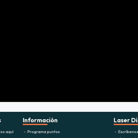
s
Información
Laser Di
os aquí
Programa puntos
Escríbeno