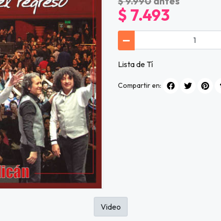
$ 9.990
antes
$ 7.493
Lista de Tí
Compartir en:
Video