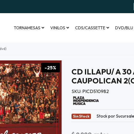
TORNAMESAS
VINILOS
CDS/CASSETTE
DVD/BLU
 dvd)
-25%
CD ILLAPU/ A 3
CAUPOLICAN 2(
SKU: PICD510982
Stock por Sucursal
Sin Stock