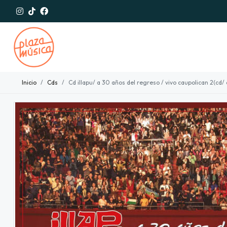
Inicio
Cds
Cd illapu/ a 30 años del regreso / vivo caupolican 2(cd/