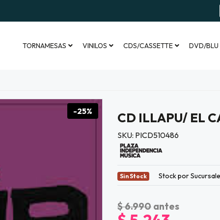
TORNAMESAS
VINILOS
CDS/CASSETTE
DVD/BLU
-25%
CD ILLAPU/ EL 
SKU: PICD510486
Stock por Sucursal
Sin Stock
$ 6.990
antes