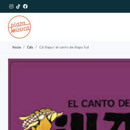
Inicio
Cds
Cd illapu/ el canto de illapu 1cd