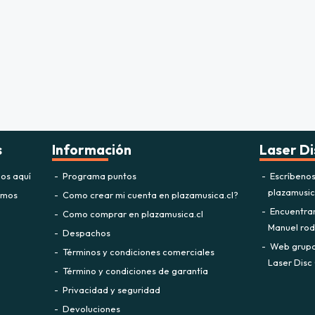
s
Información
Laser Di
os aquí
Programa puntos
Escríbeno
plazamusi
omos
Como crear mi cuenta en plazamusica.cl?
Encuentra
Como comprar en plazamusica.cl
Manuel rodr
Despachos
Web grupo 
Términos y condiciones comerciales
Laser Disc 
Término y condiciones de garantía
Privacidad y seguridad
Devoluciones