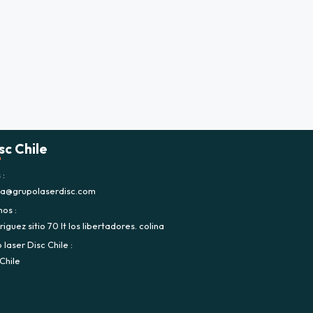
sc Chile
s
ca@grupolaserdisc.com
nos
iguez sitio 70 lt los libertadores. colina
laser Disc Chile
Chile