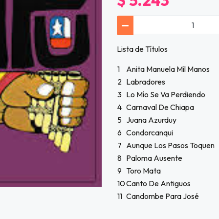
$ 5.243
Lista de Títulos
1
Anita Manuela Mil Manos
2
Labradores
3
Lo Mío Se Va Perdiendo
4
Carnaval De Chiapa
5
Juana Azurduy
6
Condorcanqui
7
Aunque Los Pasos Toquen
8
Paloma Ausente
9
Toro Mata
10
Canto De Antiguos
11
Candombe Para José