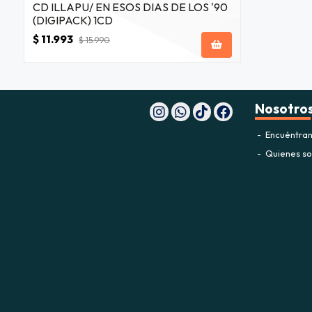
CD ILLAPU/ EN ESOS DIAS DE LOS '90
(DIGIPACK) 1CD
$ 11.993
$ 15.990
Nosotro
Encuéntran
Quienes s