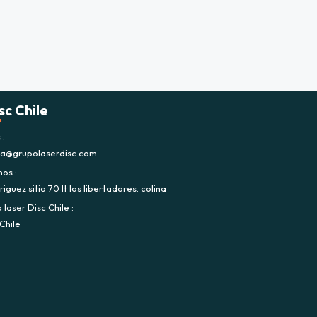
sc Chile
s
ca@grupolaserdisc.com
nos
iguez sitio 70 lt los libertadores. colina
laser Disc Chile
Chile