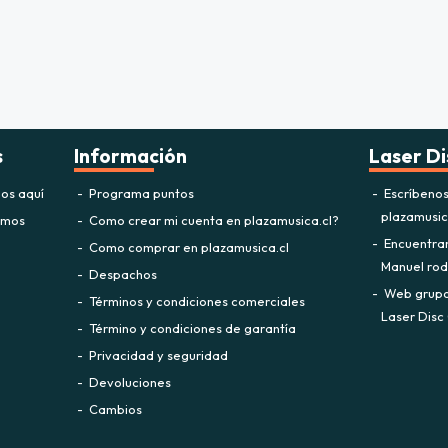
s
Información
Laser Di
os aquí
Programa puntos
Escríbeno
plazamusi
omos
Como crear mi cuenta en plazamusica.cl?
Encuentra
Como comprar en plazamusica.cl
Manuel rodr
Despachos
Web grupo 
Términos y condiciones comerciales
Laser Disc 
Término y condiciones de garantía
Privacidad y seguridad
Devoluciones
Cambios