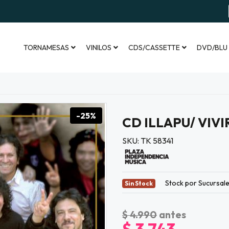
TORNAMESAS
VINILOS
CDS/CASSETTE
DVD/BLU
-25%
CD ILLAPU/ VIV
SKU: TK 58341
Stock por Sucursal
Sin Stock
$ 4.990
antes