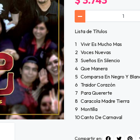
$ 3.743
Lista de Títulos
1
Vivir Es Mucho Mas
2
Voces Nuevas
3
Sueños En Silencio
4
Que Manera
5
Comparsa En Negro Y Blan
6
Traidor Corazón
7
Para Quererte
8
Caracola Madre Tierra
9
Montilla
10
Canto De Carnaval
Compartir en: