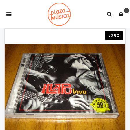
0
-25%