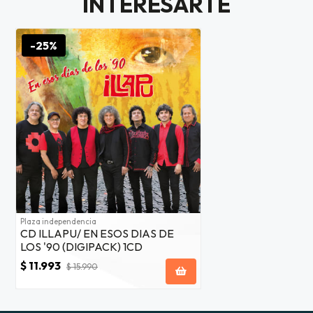
INTERESARTE
JUGAR
-25%
fined
Plaza independencia
CD ILLAPU/ EN ESOS DIAS DE
LOS '90 (DIGIPACK) 1CD
$ 11.993
$ 15.990