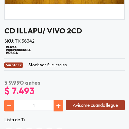
CD ILLAPU/ VIVO 2CD
SKU: TK 58342
Stock por Sucursales
Sin Stock
$ 9.990
antes
$ 7.493
Avísame cuando llegue
Lista de Tí