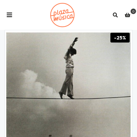
0
-25%