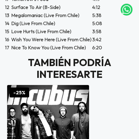
12
Surface To Air (B-Side)
4:12
tu correo
13
Megalomaniac (Live From Chile)
5:38
icipa.
usivo
14
Dig (Live From Chile)
5:08
as web
15
Love Hurts (Live From Chile)
3:58
$20.000
16
Wish You Were Here (Live From Chile)
3:42
17
Nice To Know You (Live From Chile)
6:20
JUGAR
TAMBIÉN PODRÍA
fined
INTERESARTE
-25%