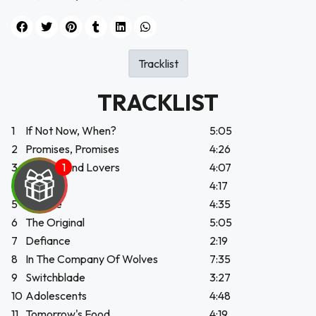
Tracklist
TRACKLIST
1
If Not Now, When?
5:05
2
Promises, Promises
4:26
3
Friends And Lovers
4:07
4
Thieves
4:17
5
Isadore
4:35
6
The Original
5:05
7
Defiance
2:19
UEGA
8
In The Company Of Wolves
7:35
9
Switchblade
3:27
Y
10
Adolescents
4:48
NA!
11
Tomorrow's Food
4:19