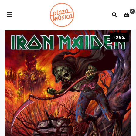
0
-25%