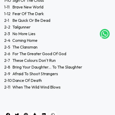
1-10
Sign Of The Cross
UEGA
1-11
Brave New World
Y
1-12
Fear Of The Dark
2-1
Be Quick Or Be Dead
NA!
2-2
Tailgunner
2-3
No More Lies
tu correo
icipa.
2-4
Coming Home
usivo
2-5
The Clansman
as web
2-6
For The Greater Good Of God
$20.000
2-7
These Colours Don't Run
2-8
Bring Your Daughter... To The Slaughter
JUGAR
2-9
Afraid To Shoot Strangers
fined
2-10
Dance Of Death
2-11
When The Wild Wind Blows