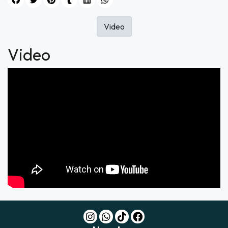
Video
Video