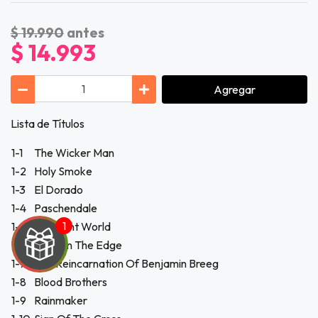
$ 19.990
antes
$ 14.993
Agregar
Lista de Títulos
1-1
The Wicker Man
1-2
Holy Smoke
1-3
El Dorado
1-4
Paschendale
1-5
Different World
1-6
Man On The Edge
1-7
The Reincarnation Of Benjamin Breeg
1-8
Blood Brothers
1-9
Rainmaker