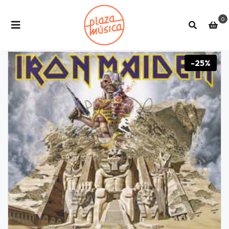
0
-25%