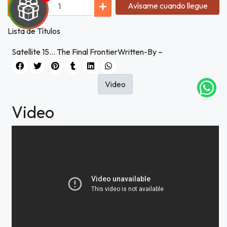
Avísame cuando llegue
UEGA
Lista de Títulos
Y
Satellite 15... The Final FrontierWritten-By –
NA!
Video
tu correo
icipa.
Video
usivo
as web
$20.000
JUGAR
fined