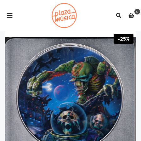
0
-25%