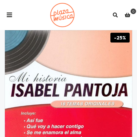
0
-25%