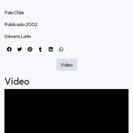
usivo
as web
País:Chile
$20.000
Publicado:2002
JUGAR
Género:Latin
fined
Video
Video