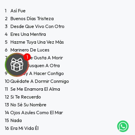
1
Así Fue
2
Buenos Días Tristeza
3
Desde Que Vivo Con Otro
4
Eres Una Mentira
5
Hazme Tuya Una Vez Más
6
Marinero De Luces
7
Porque Me Gusta A Morir
8
Que Se Busquen A Otra
9
Qué Voy A Hacer Contigo
10
Quédate A Dormir Conmigo
11
Se Me Enamora El Alma
UEGA
12
Si Te Recuerdo
Y
13
No Sé Su Nombre
14
Ojos Azules Como El Mar
NA!
15
Nada
tu correo
16
Era Mi Vida Él
icipa.