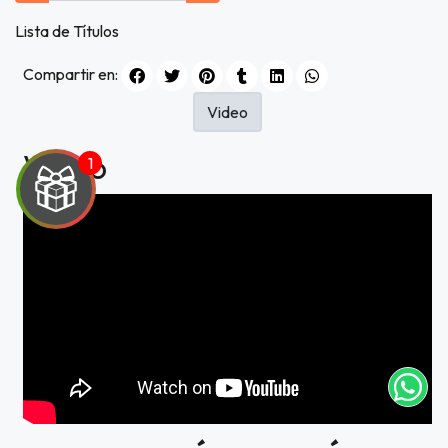
Lista de Títulos
Compartir en:
Video
Video
UEGA
Y
NA!
tu correo
icipa.
usivo
as web