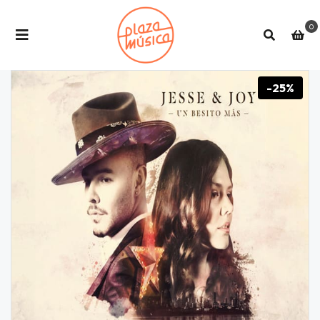
0
-25%