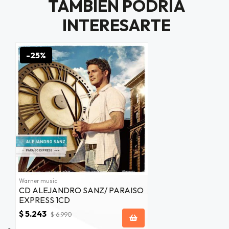
TAMBIÉN PODRÍA
$20.000
INTERESARTE
JUGAR
-25%
fined
Warner music
CD ALEJANDRO SANZ/ PARAISO
EXPRESS 1CD
$ 5.243
$ 6.990