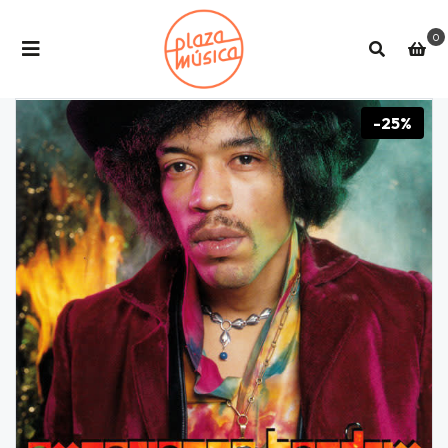
0
-25%