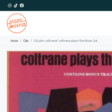
Inicio
Cds
Cd john coltrane/ coltrane plays the blues 1cd