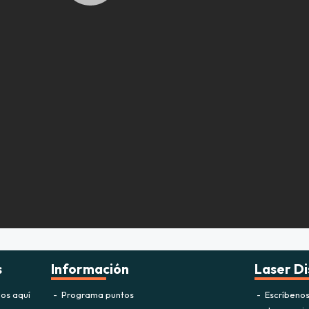
s
Información
Laser Di
os aquí
Programa puntos
Escríbeno