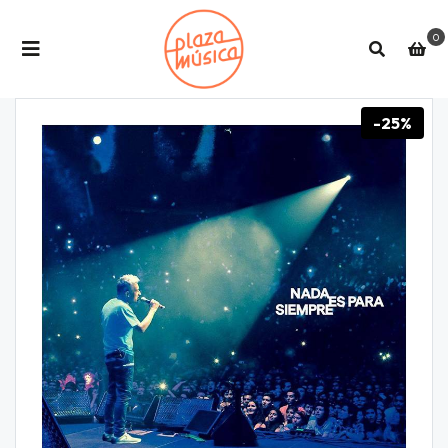
0
-25%