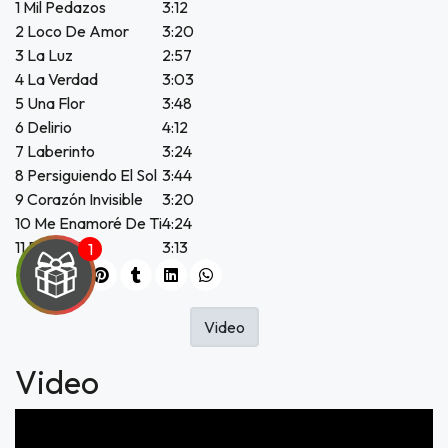
1 Mil Pedazos
3:12
2 Loco De Amor
3:20
3 La Luz
2:57
4 La Verdad
3:03
5 Una Flor
3:48
6 Delirio
4:12
7 Laberinto
3:24
8 Persiguiendo El Sol
3:44
9 Corazón Invisible
3:20
10 Me Enamoré De Ti
4:24
11 Radio Elvis
3:13
Video
Video
UEGA
Y