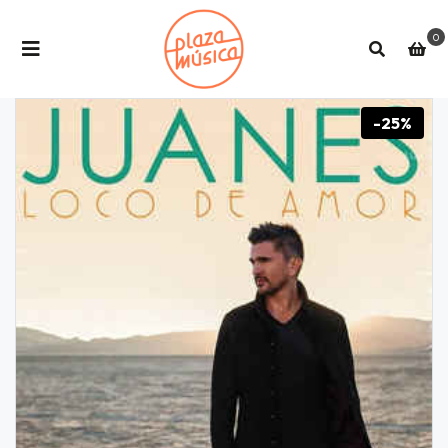
0
-25%