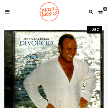
0
-25%