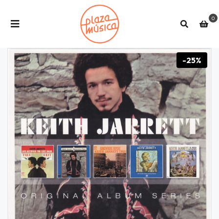
0
-25%