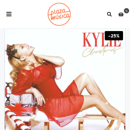
0
-25%