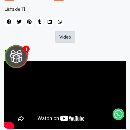
Lista de Tí
Video
Video
UEGA
Y
NA!
tu correo
icipa.
usivo