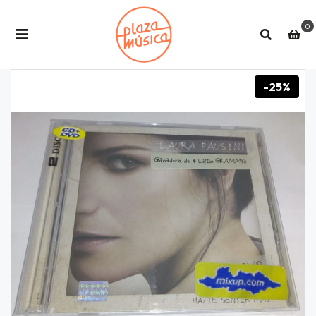
0
-25%