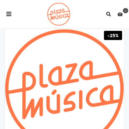
0
-25%