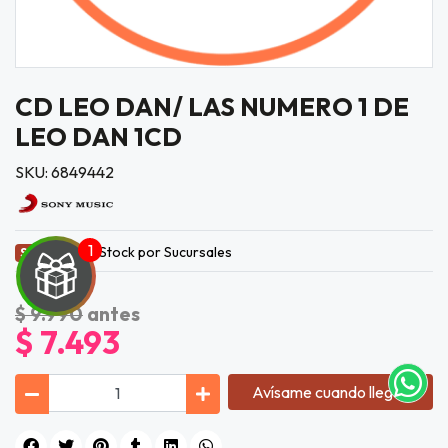
CD LEO DAN/ LAS NUMERO 1 DE
LEO DAN 1CD
SKU: 6849442
Stock por Sucursales
Sin Stock
UEGA
Y
$ 9.990
antes
$ 7.493
NA!
tu correo
Avísame cuando llegue
icipa.
usivo
as web