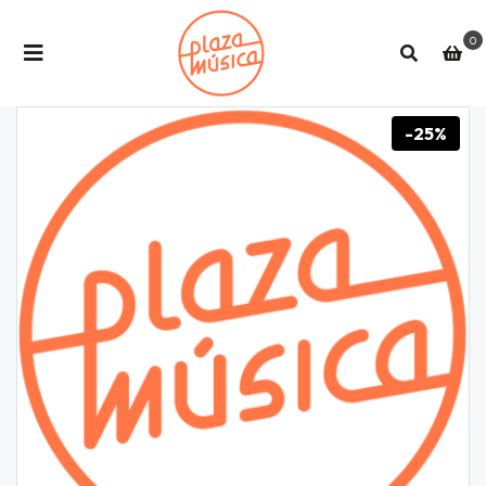
0
-25%