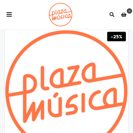
0
-25%