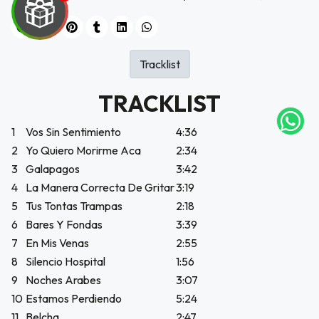
UEGA
Y
Tracklist
NA!
TRACKLIST
tu correo
1
Vos Sin Sentimiento
4:36
icipa.
2
Yo Quiero Morirme Aca
2:34
usivo
as web
3
Galapagos
3:42
$20.000
4
La Manera Correcta De Gritar
3:19
5
Tus Tontas Trampas
2:18
JUGAR
6
Bares Y Fondas
3:39
7
En Mis Venas
2:55
fined
8
Silencio Hospital
1:56
9
Noches Arabes
3:07
10
Estamos Perdiendo
5:24
11
Belcha
2:47