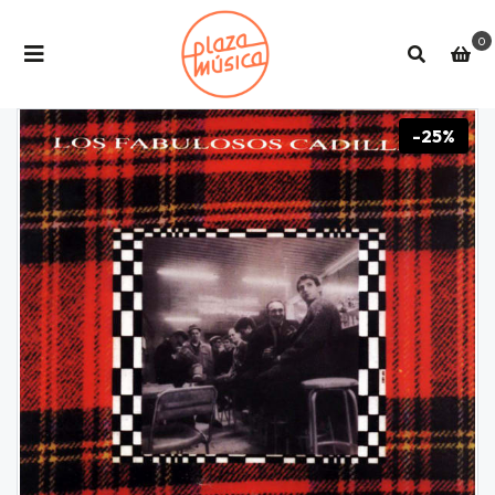
0
-25%