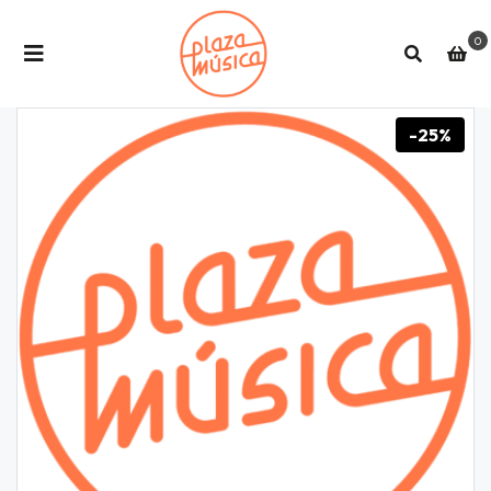
0
-25%