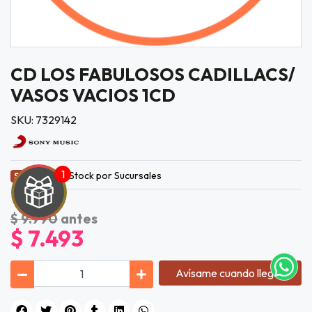
CD LOS FABULOSOS CADILLACS/
VASOS VACIOS 1CD
SKU: 7329142
Stock por Sucursales
Sin Stock
UEGA
Y
$ 9.990
antes
$ 7.493
NA!
tu correo
Avísame cuando llegue
icipa.
usivo
as web