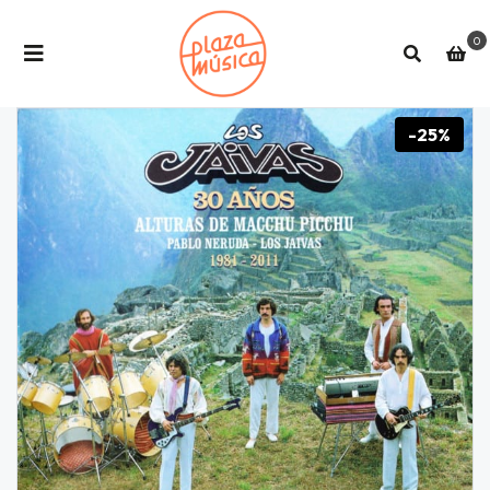
0
-25%