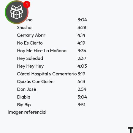
UEGA
Camino
3:04
Shusha
3:28
Y
Cerrar y Abrir
4:14
No Es Cierto
4:19
NA!
Hoy Me Hice La Mañana
3:34
Hey Soledad
2:37
Hey Hey Hey
4:03
u correo y
Cárcel Hospital y Cementerio
3:19
 Exclusivo
Quizás Con Quién
4:13
web sobre
.000
Don José
2:54
Diabla
3:04
Bip Bip
3:51
JUGAR
Imagen referencial
fined