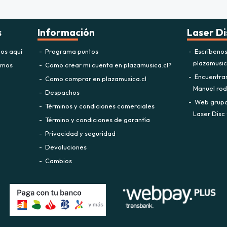
s
Información
Laser Di
os aquí
Programa puntos
Escríbeno
plazamusi
omos
Como crear mi cuenta en plazamusica.cl?
Encuentra
Como comprar en plazamusica.cl
Manuel rodr
Despachos
Web grupo 
Términos y condiciones comerciales
Laser Disc 
Término y condiciones de garantía
Privacidad y seguridad
Devoluciones
Cambios