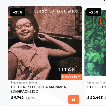
-25%
-25%
Nuevo album
Plaza independencia
Universal mus
CD TITAE/ LLEGÓ LA MARIMBA
CD LOS T
(DIGIPACK) 1CD
$ 9.742
$ 22.493
$ 12.990
$