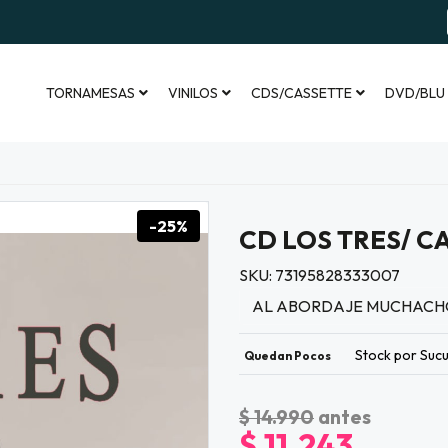
TORNAMESAS
VINILOS
CDS/CASSETTE
DVD/BLU
-25%
CD LOS TRES/ C
SKU: 73195828333007
AL ABORDAJE MUCHACH
Stock por Sucu
Quedan Pocos
$ 14.990
antes
$ 11.243