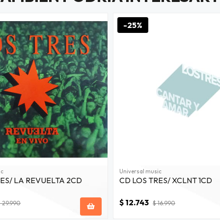
-25%
ic
Universal music
RES/ LA REVUELTA 2CD
CD LOS TRES/ XCLNT 1CD
$ 12.743
 29.990
$ 16.990