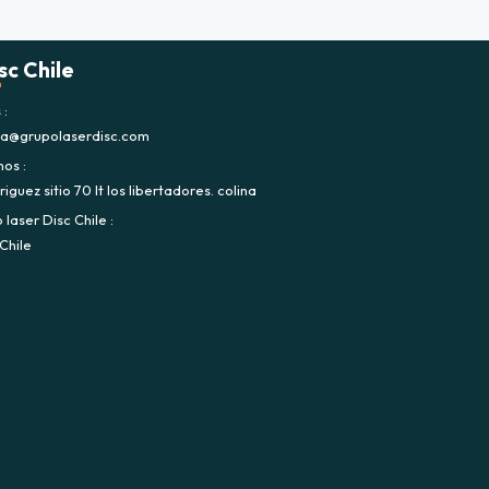
sc Chile
s
ca@grupolaserdisc.com
nos
iguez sitio 70 lt los libertadores. colina
laser Disc Chile
Chile