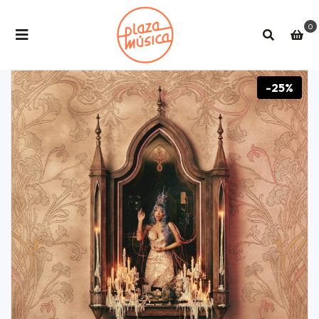
0
-25%