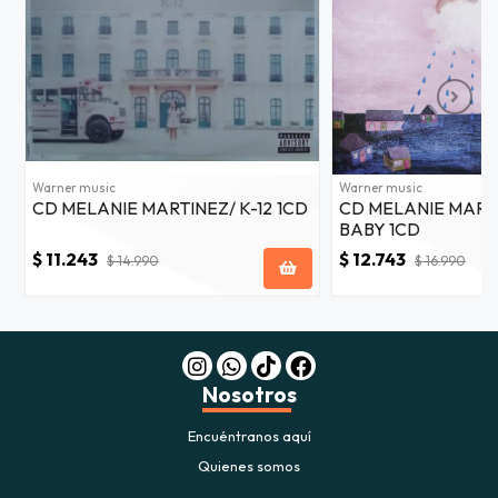
Warner music
Warner music
CD MELANIE MARTINEZ/ K-12 1CD
CD MELANIE MART
BABY 1CD
$ 11.243
$ 12.743
$ 14.990
$ 16.990
Nosotros
Encuéntranos aquí
Quienes somos