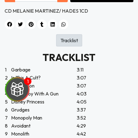
CD MELANIE MARTINEZ/ HADES 1CD
Tracklist
TRACKLIST
1
Garbage
3:11
2
Is This A Cult?
3:07
3
Possession
3:07
4
White Boy With A Gun
4:03
5
Disney Princess
4:05
6
Grudges
3:37
7
Monopoly Man
3:52
UEGA
8
Avoidant
4:29
Y
9
Monolith
4:42