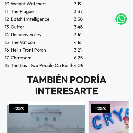
10
Weight Watchers
3:19
NA!
11
The Plague
3:37
12
Batshit Intelligence
3:58
tu correo
icipa.
13
Gutter
3:48
usivo
14
Uncanny Valley
3:16
as web
15
The Vatican
4:16
$20.000
16
Hell’s Front Porch
3:21
17
Chatroom
6:25
JUGAR
18
The Last Two People On Earth
4:05
fined
TAMBIÉN PODRÍA
INTERESARTE
-25%
-25%