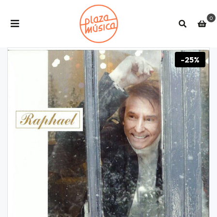
0
-25%