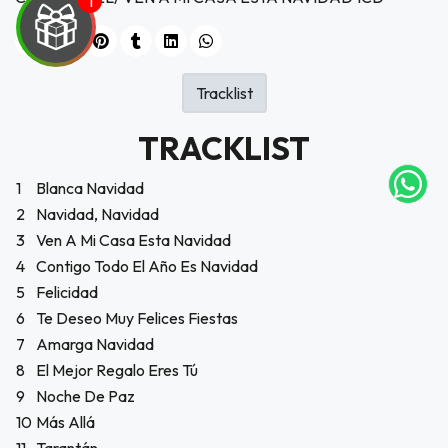
UEGA
Tracklist
Y
TRACKLIST
NA!
1
Blanca Navidad
tu correo
icipa.
2
Navidad, Navidad
usivo
3
Ven A Mi Casa Esta Navidad
as web
$20.000
4
Contigo Todo El Año Es Navidad
5
Felicidad
JUGAR
6
Te Deseo Muy Felices Fiestas
7
Amarga Navidad
fined
8
El Mejor Regalo Eres Tú
9
Noche De Paz
10
Más Allá